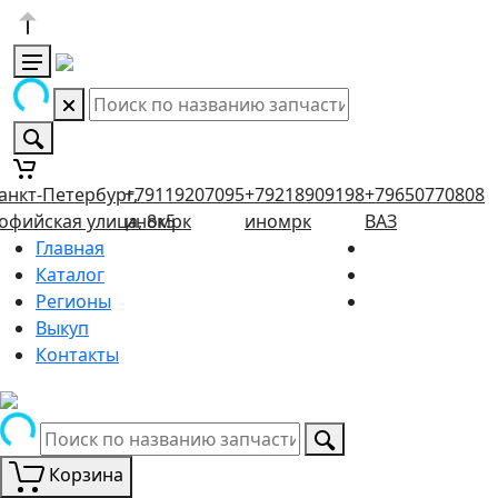
анкт-Петербург,
+79119207095
+79218909198
+79650770808
офийская улица, 8к5
иномрк
иномрк
ВАЗ
Главная
Каталог
Регионы
Выкуп
Контакты
Корзина