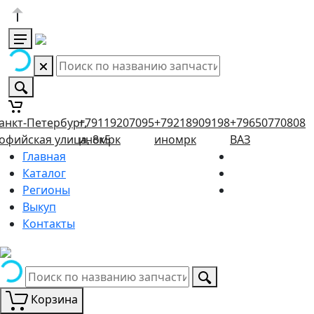
анкт-Петербург,
+79119207095
+79218909198
+79650770808
офийская улица, 8к5
иномрк
иномрк
ВАЗ
Главная
Каталог
Регионы
Выкуп
Контакты
Корзина