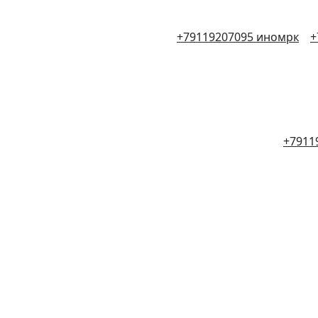
+79119207095 иномрк
+
+7911