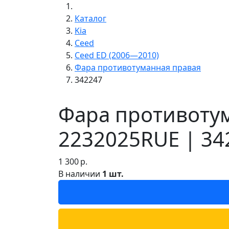
Каталог
Kia
Ceed
Ceed ED (2006—2010)
Фара противотуманная правая
342247
Фара противотум
2232025RUE | 34
1 300
р.
В наличии
1 шт.