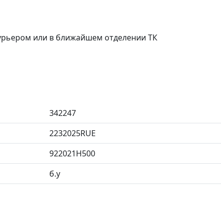
курьером или в ближайшем отделении ТК
342247
2232025RUE
922021H500
б.у