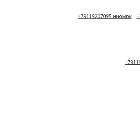
+79119207095 иномрк
+
+7911