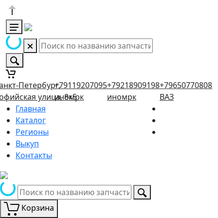
анкт-Петербург,
+79119207095
+79218909198
+79650770808
офийская улица, 8к5
иномрк
иномрк
ВАЗ
Главная
Каталог
Регионы
Выкуп
Контакты
Корзина