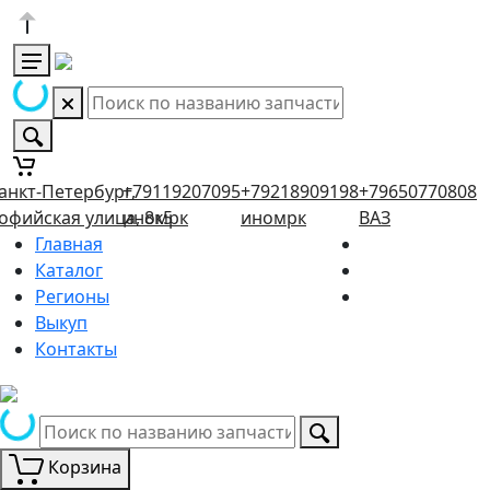
анкт-Петербург,
+79119207095
+79218909198
+79650770808
офийская улица, 8к5
иномрк
иномрк
ВАЗ
Главная
Каталог
Регионы
Выкуп
Контакты
Корзина