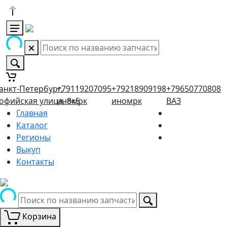
анкт-Петербург,
+79119207095
+79218909198
+79650770808
офийская улица, 8к5
иномрк
иномрк
ВАЗ
Главная
Каталог
Регионы
Выкуп
Контакты
Корзина