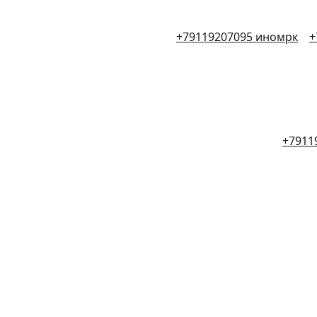
+79119207095 иномрк
+
+7911