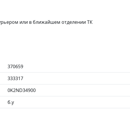
курьером или в ближайшем отделении ТК
370659
333317
0K2ND34900
б.у