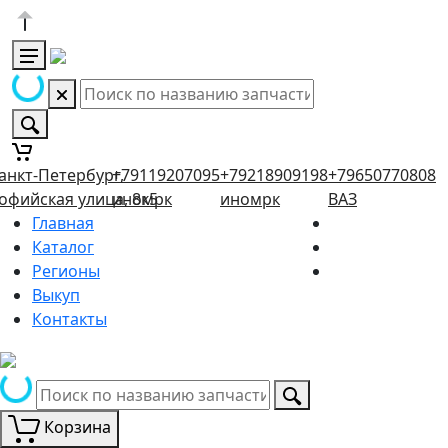
анкт-Петербург,
+79119207095
+79218909198
+79650770808
офийская улица, 8к5
иномрк
иномрк
ВАЗ
Главная
Каталог
Регионы
Выкуп
Контакты
Корзина