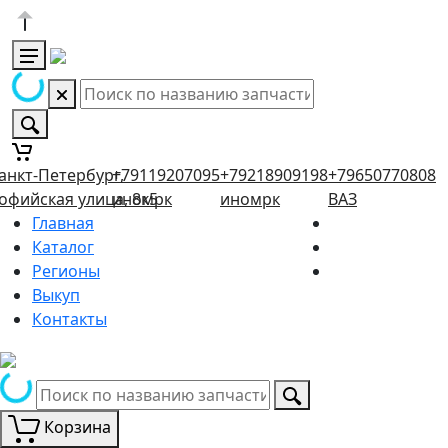
анкт-Петербург,
+79119207095
+79218909198
+79650770808
офийская улица, 8к5
иномрк
иномрк
ВАЗ
Главная
Каталог
Регионы
Выкуп
Контакты
Корзина