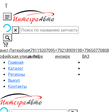
анкт-Петербург,
+79119207095
+79218909198
+79650770808
офийская улица, 8к5
иномрк
иномрк
ВАЗ
Главная
Каталог
Регионы
Выкуп
Контакты