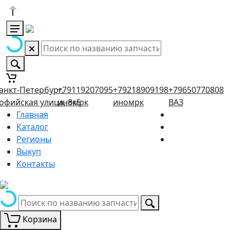
анкт-Петербург,
+79119207095
+79218909198
+79650770808
офийская улица, 8к5
иномрк
иномрк
ВАЗ
Главная
Каталог
Регионы
Выкуп
Контакты
Корзина