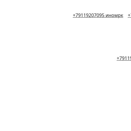
+79119207095 иномрк
+
+7911