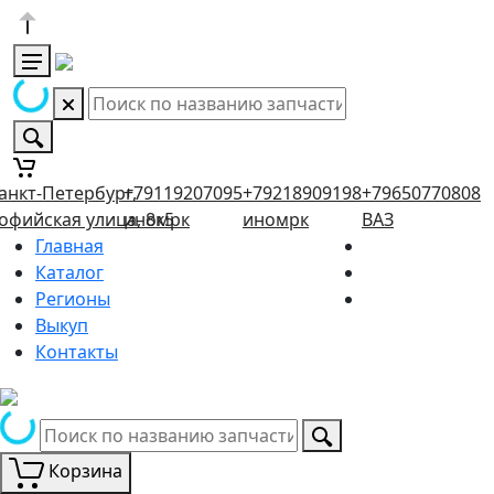
анкт-Петербург,
+79119207095
+79218909198
+79650770808
офийская улица, 8к5
иномрк
иномрк
ВАЗ
Главная
Каталог
Регионы
Выкуп
Контакты
Корзина