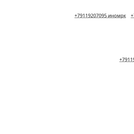
+79119207095 иномрк
+
+7911