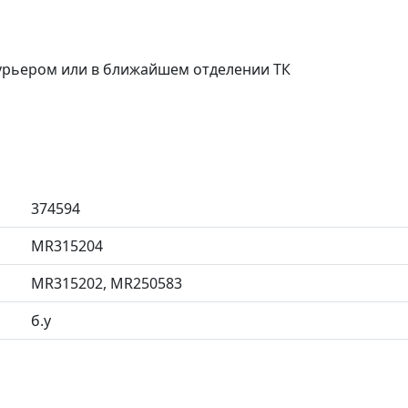
курьером или в ближайшем отделении ТК
374594
MR315204
MR315202, MR250583
б.у