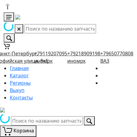
анкт-Петербург,
+79119207095
+79218909198
+79650770808
офийская улица, 8к5
иномрк
иномрк
ВАЗ
Главная
Каталог
Регионы
Выкуп
Контакты
Корзина