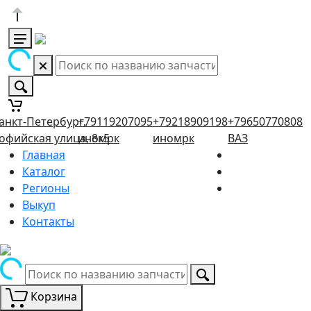
анкт-Петербург,
+79119207095
+79218909198
+79650770808
офийская улица, 8к5
иномрк
иномрк
ВАЗ
Главная
Каталог
Регионы
Выкуп
Контакты
Корзина