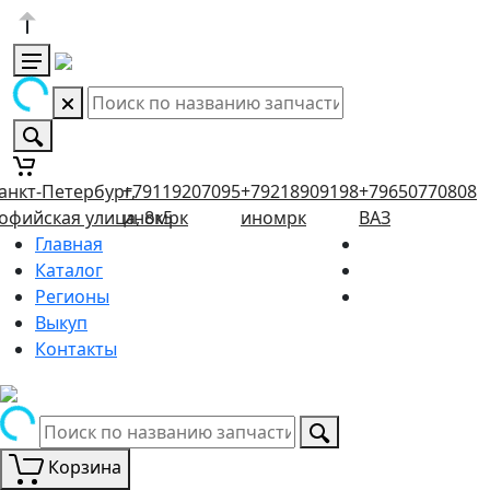
анкт-Петербург,
+79119207095
+79218909198
+79650770808
офийская улица, 8к5
иномрк
иномрк
ВАЗ
Главная
Каталог
Регионы
Выкуп
Контакты
Корзина