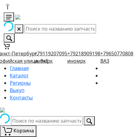
анкт-Петербург,
+79119207095
+79218909198
+79650770808
офийская улица, 8к5
иномрк
иномрк
ВАЗ
Главная
Каталог
Регионы
Выкуп
Контакты
Корзина