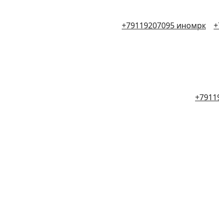
+79119207095 иномрк
+
+7911