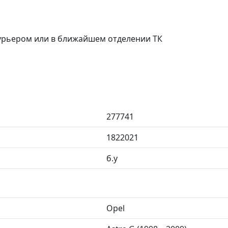
курьером или в ближайшем отделении ТК
277741
1822021
б.у
Opel