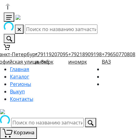
анкт-Петербург,
+79119207095
+79218909198
+79650770808
офийская улица, 8к5
иномрк
иномрк
ВАЗ
Главная
Каталог
Регионы
Выкуп
Контакты
Корзина