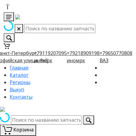
анкт-Петербург,
+79119207095
+79218909198
+79650770808
офийская улица, 8к5
иномрк
иномрк
ВАЗ
Главная
Каталог
Регионы
Выкуп
Контакты
Корзина