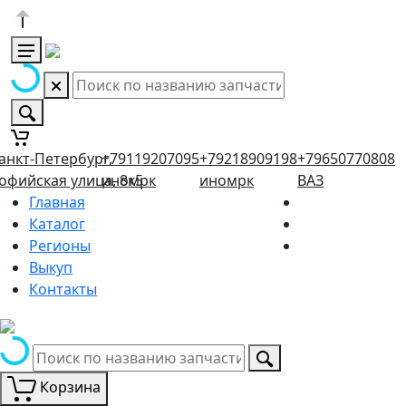
анкт-Петербург,
+79119207095
+79218909198
+79650770808
офийская улица, 8к5
иномрк
иномрк
ВАЗ
Главная
Каталог
Регионы
Выкуп
Контакты
Корзина