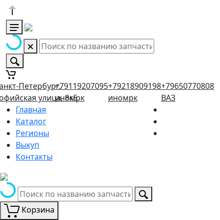
анкт-Петербург,
+79119207095
+79218909198
+79650770808
офийская улица, 8к5
иномрк
иномрк
ВАЗ
Главная
Каталог
Регионы
Выкуп
Контакты
Корзина