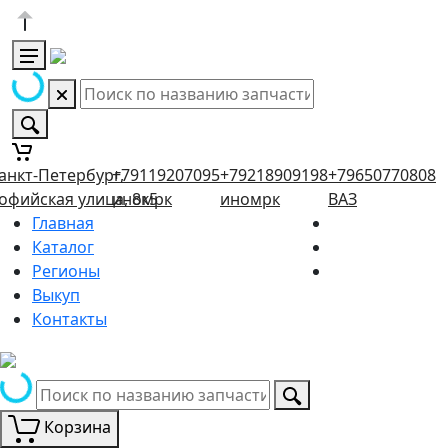
анкт-Петербург,
+79119207095
+79218909198
+79650770808
офийская улица, 8к5
иномрк
иномрк
ВАЗ
Главная
Каталог
Регионы
Выкуп
Контакты
Корзина