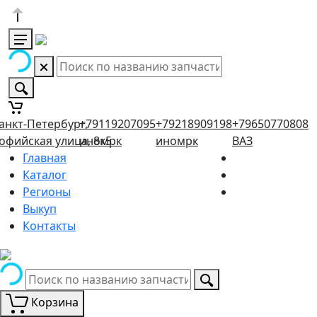
анкт-Петербург,
+79119207095
+79218909198
+79650770808
офийская улица, 8к5
иномрк
иномрк
ВАЗ
Главная
Каталог
Регионы
Выкуп
Контакты
Корзина