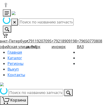
анкт-Петербург,
+79119207095
+79218909198
+79650770808
офийская улица, 8к5
иномрк
иномрк
ВАЗ
Главная
Каталог
Регионы
Выкуп
Контакты
Корзина