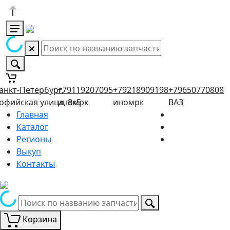
анкт-Петербург,
+79119207095
+79218909198
+79650770808
офийская улица, 8к5
иномрк
иномрк
ВАЗ
Главная
Каталог
Регионы
Выкуп
Контакты
Корзина