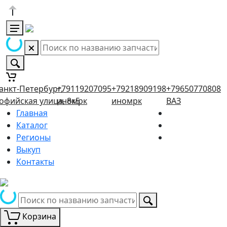
анкт-Петербург,
+79119207095
+79218909198
+79650770808
офийская улица, 8к5
иномрк
иномрк
ВАЗ
Главная
Каталог
Регионы
Выкуп
Контакты
Корзина