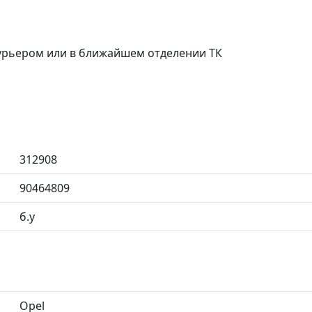
курьером или в ближайшем отделении ТК
312908
90464809
б.у
Opel