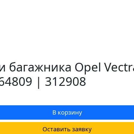
 багажника Opel Vectr
64809 | 312908
В корзину
Оставить заявку