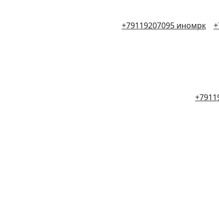
+79119207095 иномрк
+
+7911