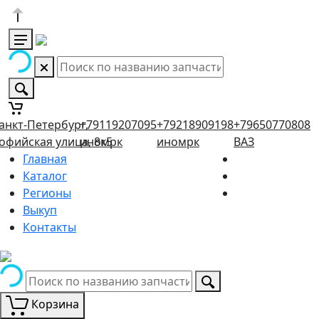
анкт-Петербург,
+79119207095
+79218909198
+79650770808
офийская улица, 8к5
иномрк
иномрк
ВАЗ
Главная
Каталог
Регионы
Выкуп
Контакты
Корзина