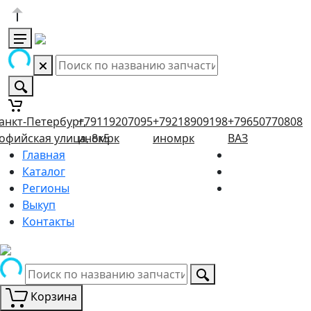
анкт-Петербург,
+79119207095
+79218909198
+79650770808
офийская улица, 8к5
иномрк
иномрк
ВАЗ
Главная
Каталог
Регионы
Выкуп
Контакты
Корзина