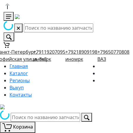
анкт-Петербург,
+79119207095
+79218909198
+79650770808
офийская улица, 8к5
иномрк
иномрк
ВАЗ
Главная
Каталог
Регионы
Выкуп
Контакты
Корзина