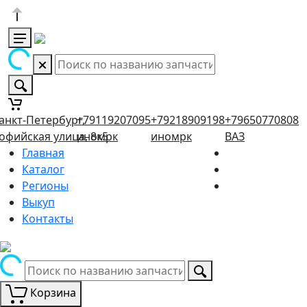
анкт-Петербург,
+79119207095
+79218909198
+79650770808
офийская улица, 8к5
иномрк
иномрк
ВАЗ
Главная
Каталог
Регионы
Выкуп
Контакты
Корзина