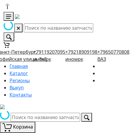
анкт-Петербург,
+79119207095
+79218909198
+79650770808
офийская улица, 8к5
иномрк
иномрк
ВАЗ
Главная
Каталог
Регионы
Выкуп
Контакты
Корзина