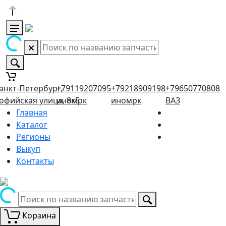
анкт-Петербург,
+79119207095
+79218909198
+79650770808
офийская улица, 8к5
иномрк
иномрк
ВАЗ
Главная
Каталог
Регионы
Выкуп
Контакты
Корзина