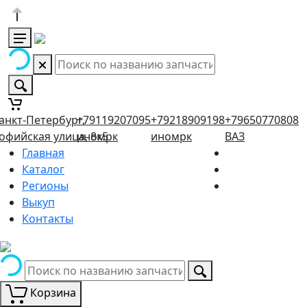
анкт-Петербург,
+79119207095
+79218909198
+79650770808
офийская улица, 8к5
иномрк
иномрк
ВАЗ
Главная
Каталог
Регионы
Выкуп
Контакты
Корзина