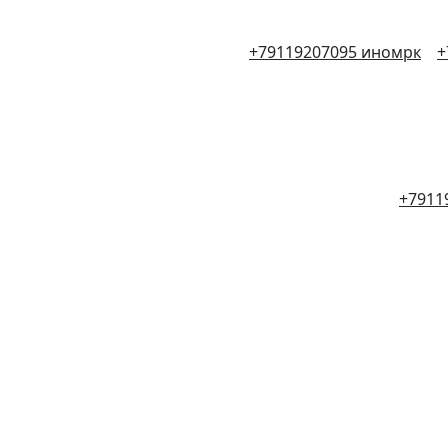
+79119207095 иномрк
+
+7911