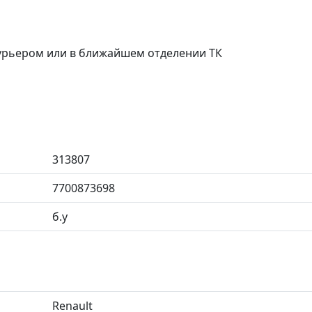
курьером или в ближайшем отделении ТК
313807
7700873698
б.у
Renault