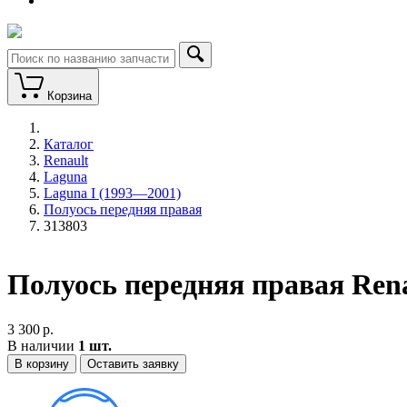
Корзина
Каталог
Renault
Laguna
Laguna I (1993—2001)
Полуось передняя правая
313803
Полуось передняя правая Rena
3 300
р.
В наличии
1 шт.
В корзину
Оставить заявку