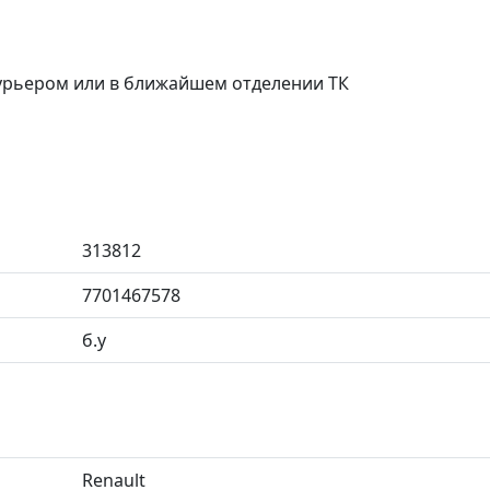
курьером или в ближайшем отделении ТК
313812
7701467578
б.у
Renault