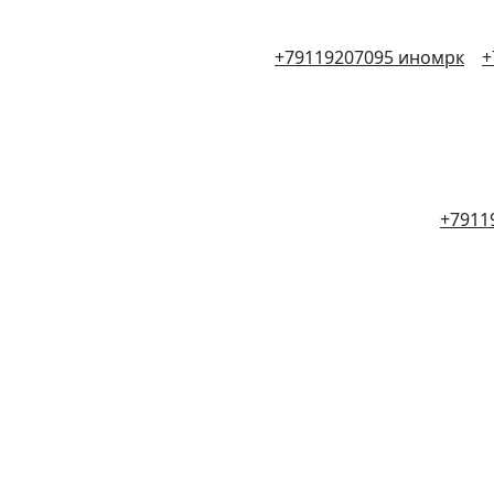
+79119207095 иномрк
+
+7911