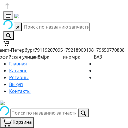
анкт-Петербург,
+79119207095
+79218909198
+79650770808
офийская улица, 8к5
иномрк
иномрк
ВАЗ
Главная
Каталог
Регионы
Выкуп
Контакты
Корзина