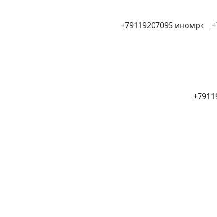
+79119207095 иномрк
+
+7911