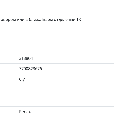
курьером или в ближайшем отделении ТК
313804
7700823676
б.у
Renault