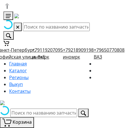
анкт-Петербург,
+79119207095
+79218909198
+79650770808
офийская улица, 8к5
иномрк
иномрк
ВАЗ
Главная
Каталог
Регионы
Выкуп
Контакты
Корзина