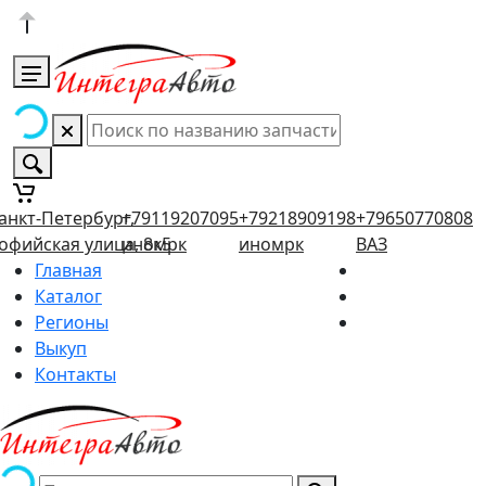
анкт-Петербург,
+79119207095
+79218909198
+79650770808
офийская улица, 8к5
иномрк
иномрк
ВАЗ
Главная
Каталог
Регионы
Выкуп
Контакты