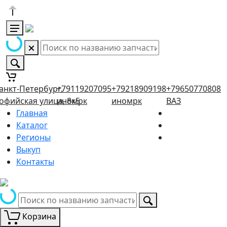
анкт-Петербург,
+79119207095
+79218909198
+79650770808
офийская улица, 8к5
иномрк
иномрк
ВАЗ
Главная
Каталог
Регионы
Выкуп
Контакты
Корзина