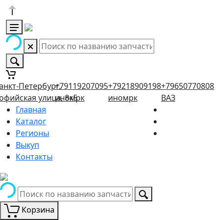
анкт-Петербург,
+79119207095
+79218909198
+79650770808
офийская улица, 8к5
иномрк
иномрк
ВАЗ
Главная
Каталог
Регионы
Выкуп
Контакты
Корзина