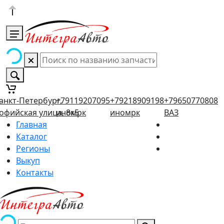
анкт-Петербург,
+79119207095
+79218909198
+79650770808
офийская улица, 8к5
иномрк
иномрк
ВАЗ
Главная
Каталог
Регионы
Выкуп
Контакты