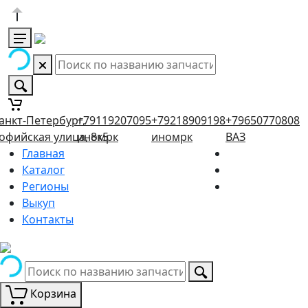
анкт-Петербург,
+79119207095
+79218909198
+79650770808
офийская улица, 8к5
иномрк
иномрк
ВАЗ
Главная
Каталог
Регионы
Выкуп
Контакты
Корзина