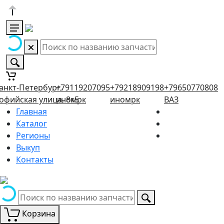
анкт-Петербург,
+79119207095
+79218909198
+79650770808
офийская улица, 8к5
иномрк
иномрк
ВАЗ
Главная
Каталог
Регионы
Выкуп
Контакты
Корзина