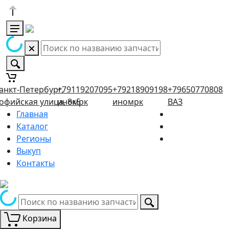
анкт-Петербург,
+79119207095
+79218909198
+79650770808
офийская улица, 8к5
иномрк
иномрк
ВАЗ
Главная
Каталог
Регионы
Выкуп
Контакты
Корзина